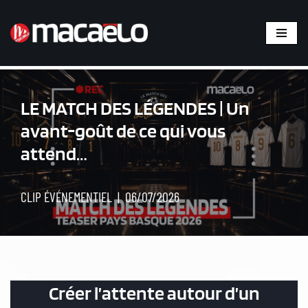
Aller
au
contenu
LE MATCH DES LÉGENDES | Un
avant-goût de ce qui vous
attend…
CLIP ÉVÉNEMENTIEL
06/07/2026
Créer l’attente autour d’un