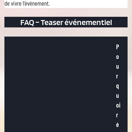
de vivre l’événement.
FAQ – Teaser événementiel
P
o
u
r
q
u
oi
r
é