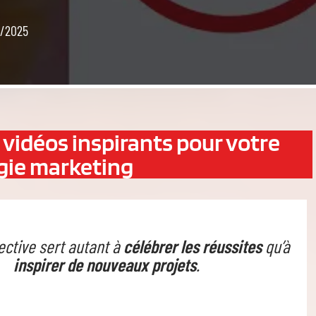
2/2025
vidéos inspirants pour votre
gie marketing
ective sert autant à
célébrer les réussites
qu’à
inspirer de nouveaux projets
.