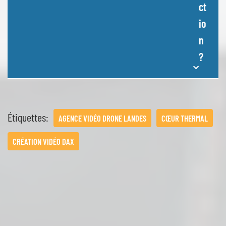
ct
io
n
?
Étiquettes:
AGENCE VIDÉO DRONE LANDES
CŒUR THERMAL
CRÉATION VIDÉO DAX