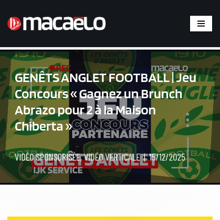
Aller
au
contenu
GENÊTS ANGLET FOOTBALL | Jeu
Concours « Gagnez un Brunch
Abrazo pour 2 à la Maison
Chiberta »
VIDÉO SPONSORISÉE
,
VIDÉO VERTICALE
15/12/2025