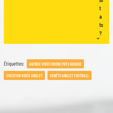
t
a
ts
?
Étiquettes:
AGENCE VIDÉO DRONE PAYS BASQUE
CRÉATION VIDÉO ANGLET
GENÊTS ANGLET FOOTBALL