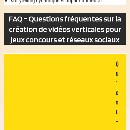
FAQ –
Questions fréquentes sur la
création de vidéos verticales pour
jeux concours et réseaux sociaux
Q
u
’
e
s
t
-